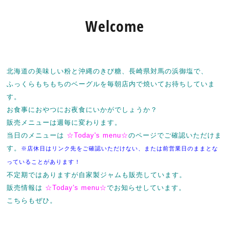
Welcome
北海道の美味しい粉と沖縄のきび糖、長崎県対馬の浜御塩で、
ふっくらもちもちのベーグルを毎朝店内で焼いてお待ちしていま
す。
お食事におやつにお夜食にいかがでしょうか？
販売メニューは週毎に変わります。
当日のメニューは
☆Today's menu☆
のページで
ご
確認いただけま
す。
※店休日はリンク先をご確認いただけない、または前営業日のままとな
っていることがあります！
不定期ではありますが自家製ジャムも販売しています。
販売情報は
☆Today's menu☆
で
お知らせしています。
こちらもぜひ。