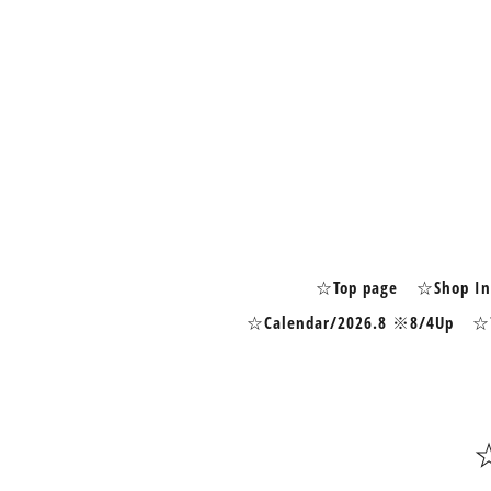
☆Top page
☆Shop In
☆Calendar/2026.8 ※8/4Up
☆