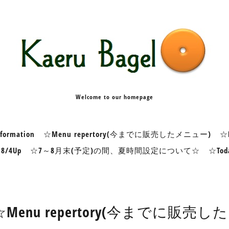
Welcome to our homepage
formation
☆Menu repertory(今までに販売したメニュー)
☆K
※8/4Up
☆7～8月末(予定)の間、夏時間設定について☆
☆Tod
☆Menu repertory(今までに販売