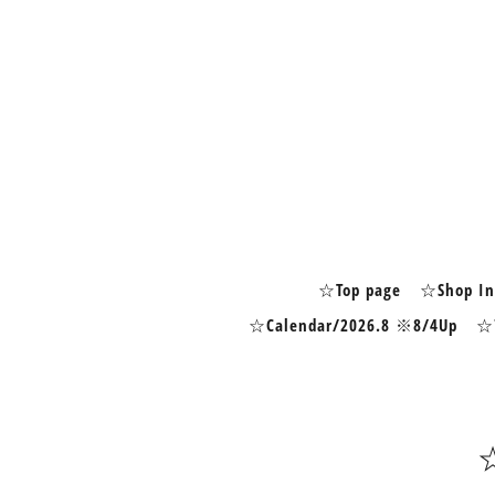
☆Top page
☆Shop In
☆Calendar/2026.8 ※8/4Up
☆