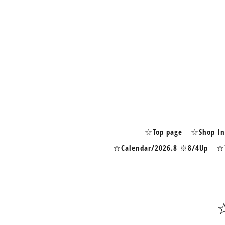
☆Top page
☆Shop In
☆Calendar/2026.8 ※8/4Up
☆