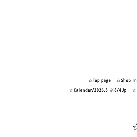
☆Top page
☆Shop In
☆Calendar/2026.8 ※8/4Up
☆