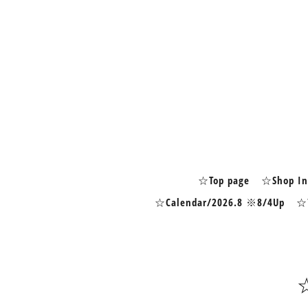
☆Top page
☆Shop In
☆Calendar/2026.8 ※8/4Up
☆