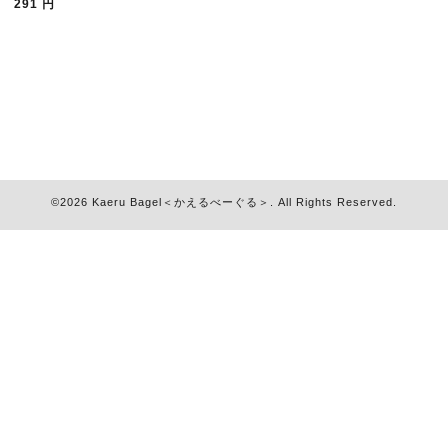
291
円
©2026
Kaeru Bagel＜かえるべーぐる＞
. All Rights Reserved.