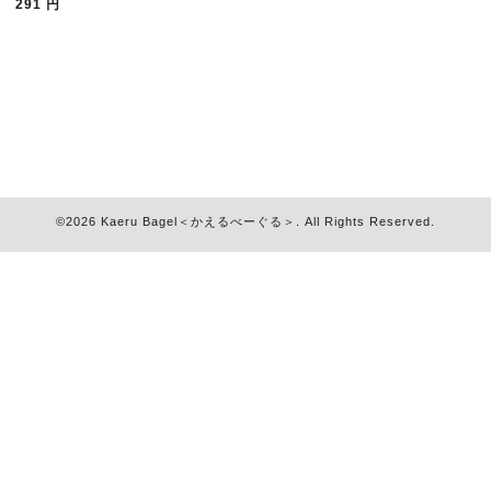
291
円
©2026
Kaeru Bagel＜かえるべーぐる＞
. All Rights Reserved.