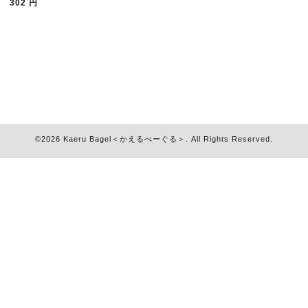
302
円
©2026
Kaeru Bagel＜かえるべーぐる＞
. All Rights Reserved.