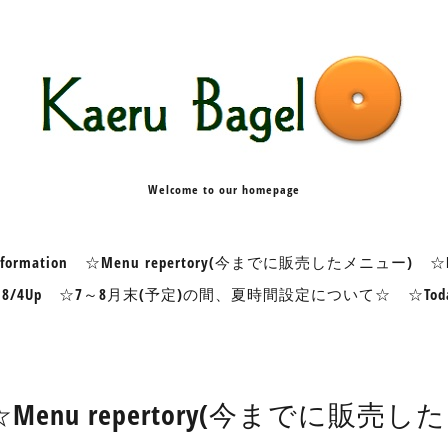
Welcome to our homepage
formation
☆Menu repertory(今までに販売したメニュー)
☆K
※8/4Up
☆7～8月末(予定)の間、夏時間設定について☆
☆Tod
☆Menu repertory(今までに販売